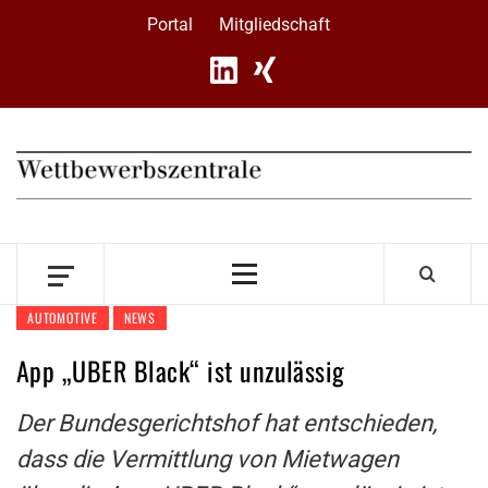
Skip
Portal
Mitgliedschaft
to
content
Primary
Menu
AUTOMOTIVE
NEWS
App „UBER Black“ ist unzulässig
Der Bundesgerichtshof hat entschieden,
dass die Vermittlung von Mietwagen